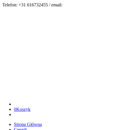
Telefon: +31 616732455 / email:
czajka.ania@interia.pl
0
Koszyk
Strona Główna
Cennik