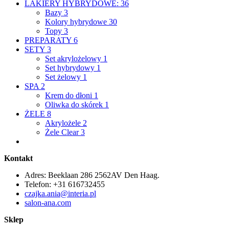
LAKIERY HYBRYDOWE:
36
Bazy
3
Kolory hybrydowe
30
Topy
3
PREPARATY
6
SETY
3
Set akrylożelowy
1
Set hybrydowy
1
Set żelowy
1
SPA
2
Krem do dłoni
1
Oliwka do skórek
1
ŻELE
8
Akrylożele
2
Żele Clear
3
Kontakt
Adres: Beeklaan 286 2562AV Den Haag.
Telefon: +31 616732455
czajka.ania@interia.pl
salon-ana.com
Sklep