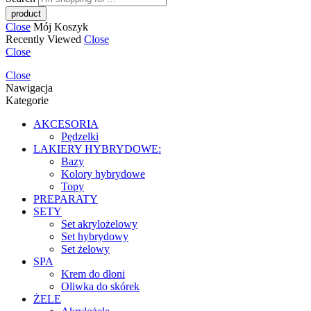
Close
Mój Koszyk
Recently Viewed
Close
Close
Close
Nawigacja
Kategorie
AKCESORIA
Pędzelki
LAKIERY HYBRYDOWE:
Bazy
Kolory hybrydowe
Topy
PREPARATY
SETY
Set akrylożelowy
Set hybrydowy
Set żelowy
SPA
Krem do dłoni
Oliwka do skórek
ŻELE