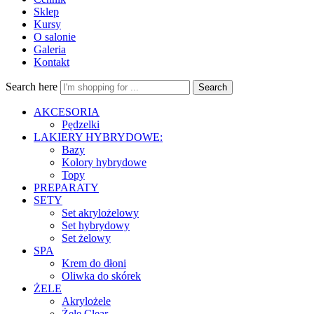
Sklep
Kursy
O salonie
Galeria
Kontakt
Search here
Search
AKCESORIA
Pędzelki
LAKIERY HYBRYDOWE:
Bazy
Kolory hybrydowe
Topy
PREPARATY
SETY
Set akrylożelowy
Set hybrydowy
Set żelowy
SPA
Krem do dłoni
Oliwka do skórek
ŻELE
Akrylożele
Żele Clear