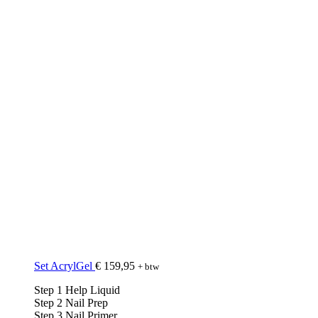
Set AcrylGel
€
159,95
+ btw
Step 1 Help Liquid
Step 2 Nail Prep
Step 3 Nail Primer